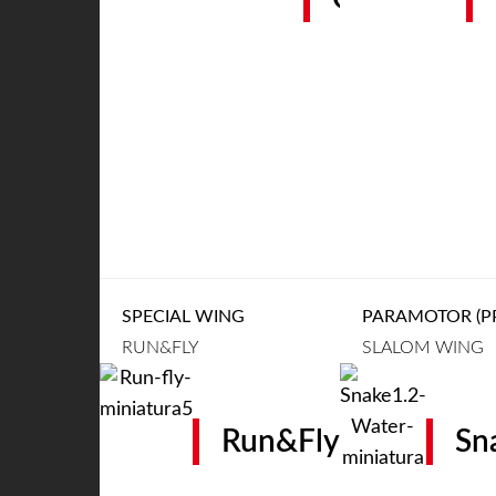
SPECIAL WING
PARAMOTOR (PP
RUN&FLY
SLALOM WING
Run&Fly
Sn