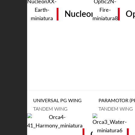
Nucleon XX
Op
UNIVERSAL PG WING
PARAMOTOR (PP
TANDEM WING
TANDEM WING
Orca 4