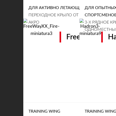
ДЛЯ АКТИВНО ЛЕТАЮЩИХ ПИЛОТОВ
ДЛЯ ОПЫТНЫХ
ПЕРЕХОДНОЕ КРЫЛО ОТ СВОБОДНЫХ ПОЛ
СПОРТСМЕНО
АКРО
3-Х РЯДНОЕ КР
ОДНОМЕСТНЫЙ
FreeWay XX
Ha
TRAINING WING
TRAINING WIN