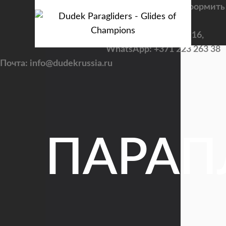
Задать вопросы и оформить
заказ
Viber: +7 922 195 36 16,
WhatsApp: +371 223 263 38
Почта: info@dudekrussia.ru
ПАРА
CATEGORY
Tandem / trike
PILOT
Sport