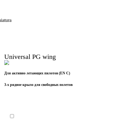
Universal PG wing
,
Для активно летающих пилотов (EN C)
Number
of
3-х рядное крыло для свободных полетов
shares
,
Number
of
72
,
shares
Number
of
shares