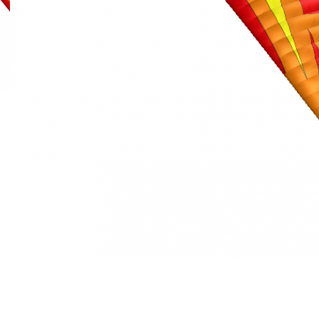
Universal PG wing
Для опытных пилотов / спортсменов
3-х рядное крыло / старт с ног / одноместный трайк