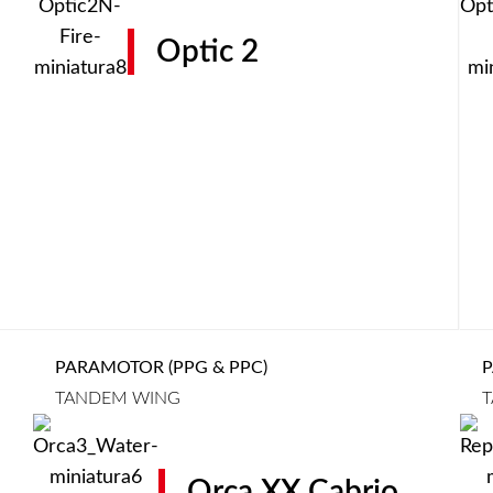
Optic 2
PARAMOTOR (PPG & PPC)
P
TANDEM WING
T
Orca XX Cabrio