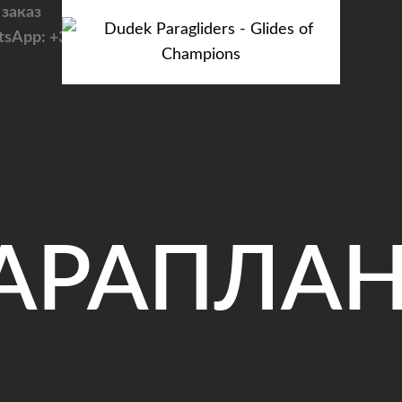
 заказ
tsApp: +371 223 263 38
АРАПЛА
CATEGORY
Tandem / trike
PILOT
Sport