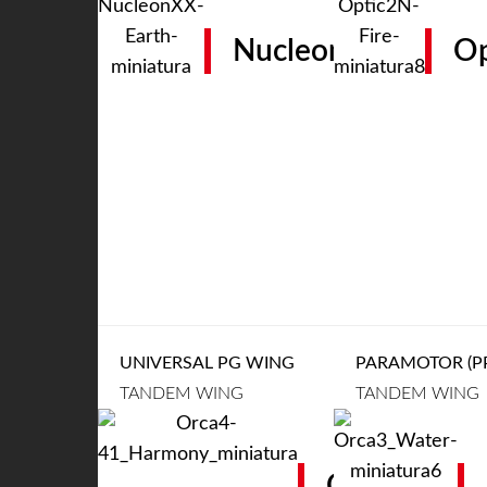
Nucleon XX
Op
UNIVERSAL PG WING
PARAMOTOR (PP
TANDEM WING
TANDEM WING
Orca 4