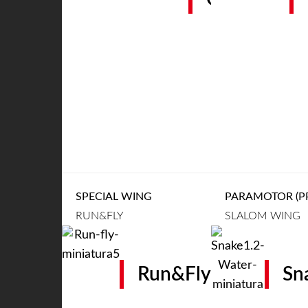
SPECIAL WING
PARAMOTOR (PP
RUN&FLY
SLALOM WING
Run&Fly
Sn