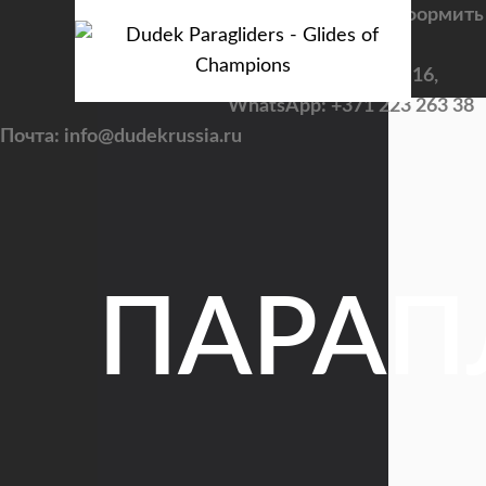
Задать вопросы и оформить
заказ
Viber: +7 922 195 36 16,
WhatsApp: +371 223 263 38
Почта: info@dudekrussia.ru
ПАРА
CATEGORY
Tandem / trike
PILOT
Sport