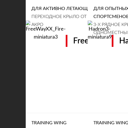
ДЛЯ АКТИВНО ЛЕТАЮЩИХ ПИЛОТОВ
ДЛЯ ОПЫТНЫХ
ПЕРЕХОДНОЕ КРЫЛО ОТ СВОБОДНЫХ ПОЛ
СПОРТСМЕНО
АКРО
3-Х РЯДНОЕ КР
ОДНОМЕСТНЫЙ
FreeWay XX
Ha
TRAINING WING
TRAINING WIN