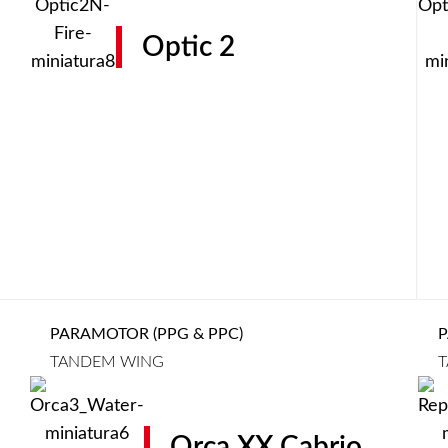
Optic 2
PARAMOTOR (PPG & PPC)
P
TANDEM WING
T
Orca XX Cabrio