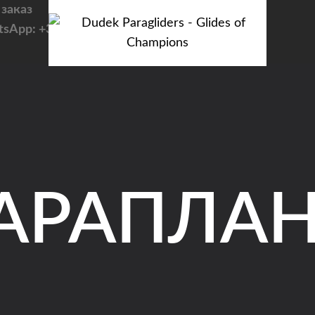
 заказ
tsApp: +371 223 263 38
АРАПЛА
CATEGORY
Tandem / trike
PILOT
Sport