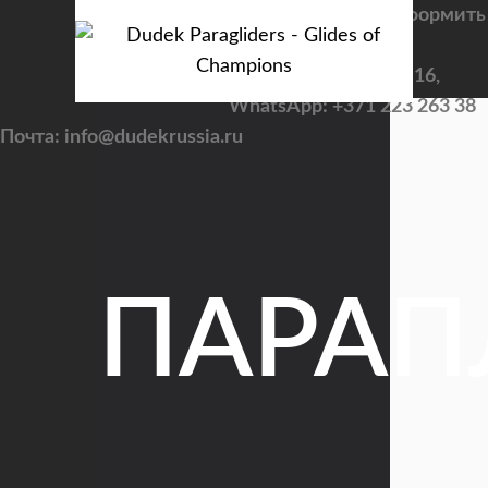
Задать вопросы и оформить
заказ
Viber: +7 922 195 36 16,
WhatsApp: +371 223 263 38
Почта: info@dudekrussia.ru
ПАРА
CATEGORY
Tandem / trike
PILOT
Sport