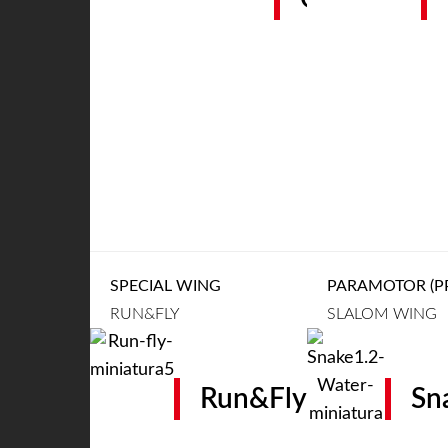
SPECIAL WING
PARAMOTOR (PP
RUN&FLY
SLALOM WING
Run&Fly
Sn