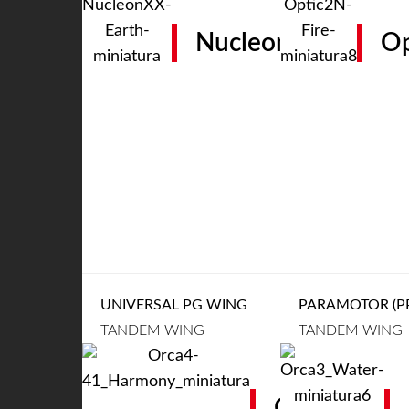
Nucleon XX
Op
UNIVERSAL PG WING
PARAMOTOR (PP
TANDEM WING
TANDEM WING
Orca 4